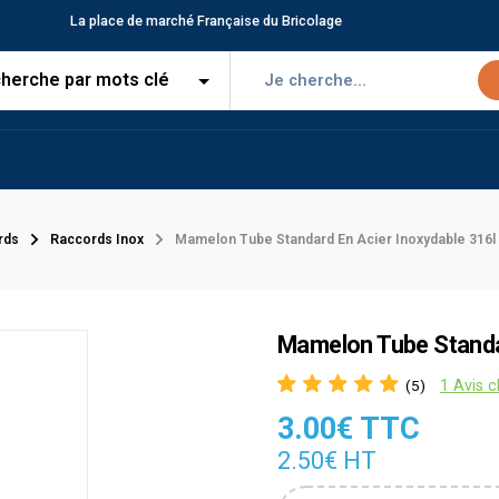
La place de marché Française du Bricolage
rds
Raccords Inox
Mamelon Tube Standard En Acier Inoxydable 316l
Mamelon Tube Standar
1 Avis c
(5)
3.00€ TTC
2.50€ HT