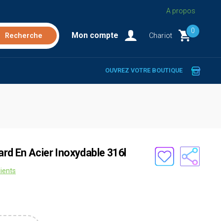
A propos
0
Mon compte
Chariot
OUVREZ VOTRE BOUTIQUE
d En Acier Inoxydable 316l
lients