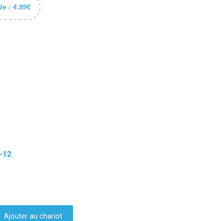
de : 4.99€
-12
Ajouter au chariot