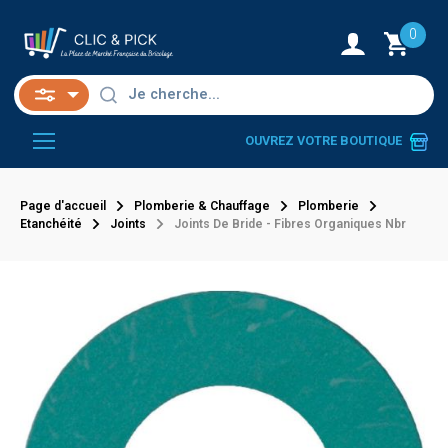
0
OUVREZ VOTRE BOUTIQUE
Page d'accueil
Plomberie & Chauffage
Plomberie
Etanchéité
Joints
Joints De Bride - Fibres Organiques Nbr