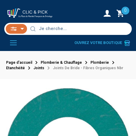
0
OUVREZ VOTRE BOUTIQUE
Page d'accueil
Plomberie & Chauffage
Plomberie
Etanchéité
Joints
Joints De Bride - Fibres Organiques Nbr