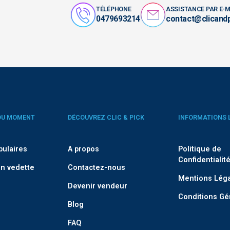
TÉLÉPHONE
ASSISTANCE PAR E-M
0479693214
contact@clicand
DU MOMENT
DÉCOUVREZ CLIC & PICK
INFORMATIONS 
pulaires
A propos
Politique de
Confidentialit
n vedette
Contactez-nous
Mentions Lég
Devenir vendeur
Conditions Gé
Blog
FAQ