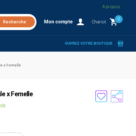
A propos
0
Mon compte
Chariot
OUVREZ VOTRE BOUTIQUE
le x Femelle
le x Femelle
vis