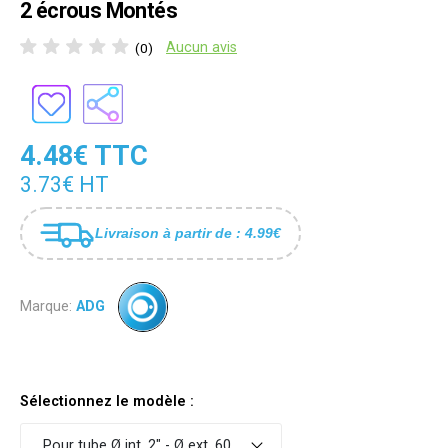
2 écrous Montés
Aucun avis
(0)
4.48€ TTC
3.73€ HT
Livraison à partir de : 4.99€
Marque:
ADG
Sélectionnez le modèle :
Pour tube Ø int. 2" - Ø ext. 60 - Filetage M8