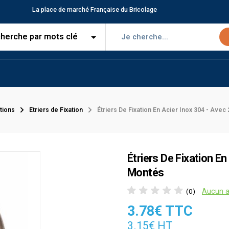
La place de marché Française du Bricolage
ations
Etriers de Fixation
Étriers De Fixation En Acier Inox 304 - Ave
Étriers De Fixation E
Montés
Aucun a
(0)
3.78€ TTC
3.15€ HT