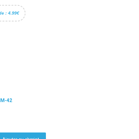
de : 4.99€
xt. 42 - Filetage M8
IM-42