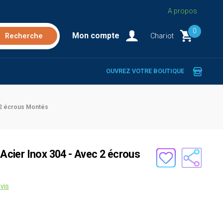
A propos
0
Mon compte
Chariot
OUVREZ VOTRE BOUTIQUE
c 2 écrous Montés
n Acier Inox 304 - Avec 2 écrous
vis