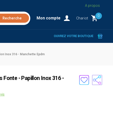
A propos
0
Mon compte
Chariot
OUVREZ VOTRE BOUTIQUE
llon Inox 316 - Manchette Epdm
 Fonte - Papillon Inox 316 -
vis