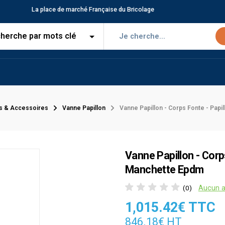
La place de marché Française du Bricolage
s & Accessoires
Vanne Papillon
Vanne Papillon - Corps Fonte - Papi
Vanne Papillon - Corps
Manchette Epdm
Aucun a
(0)
1,015.42€ TTC
846.18€ HT