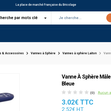
La place de marché Française du Bricolage
s & Accessoires
Vannes à Sphère
Vannes à sphère Laiton
Vann
Vanne À Sphère Mâle 
Bleue
Aucun a
(0)
3.02€ TTC
2.52€ HT