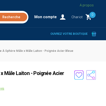
A propos
0
Mon compte
Chariot
OUVREZ VOTRE BOUTIQUE
e À Sphère Mâle x Mâle Laiton - Poignée Acier Bleue
x Mâle Laiton - Poignée Acier
vis