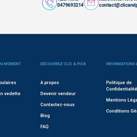
0479693214
contact@clicand
DU MOMENT
DÉCOUVREZ CLIC & PICK
INFORMATIONS 
pulaires
A propos
Politique de
Confidentialit
n vedette
Devenir vendeur
Mentions Lég
Contactez-nous
Conditions Gé
Blog
FAQ