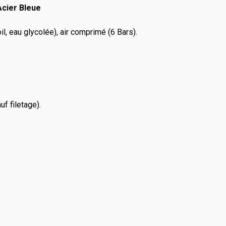
Acier Bleue
il, eau glycolée), air comprimé (6 Bars).
f filetage).
.