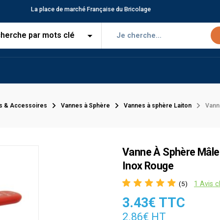
La place de marché Française du Bricolage
s & Accessoires
Vannes à Sphère
Vannes à sphère Laiton
Vann
Vanne À Sphère Mâle 
Inox Rouge
1 Avis c
(5)
3.43€ TTC
2.86€ HT