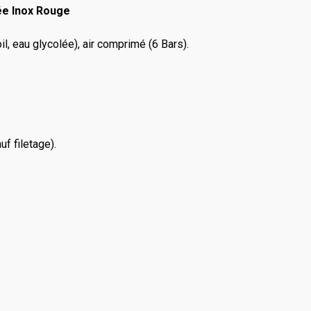
ée Inox Rouge
il, eau glycolée), air comprimé (6 Bars).
f filetage).
.