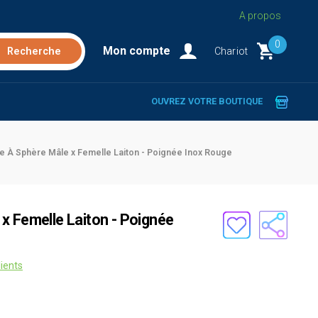
A propos
0
Mon compte
Chariot
OUVREZ VOTRE BOUTIQUE
e À Sphère Mâle x Femelle Laiton - Poignée Inox Rouge
x Femelle Laiton - Poignée
lients