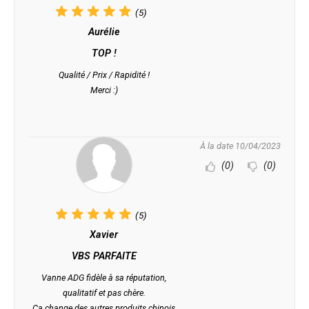
(5)
Aurélie
TOP !
Qualité / Prix / Rapidité !
Merci :)
À la date 10/04/2023
(0)
(0)
(5)
Xavier
VBS PARFAITE
Vanne ADG fidèle à sa réputation,
qualitatif et pas chère.
Ça change des autres produits chinois