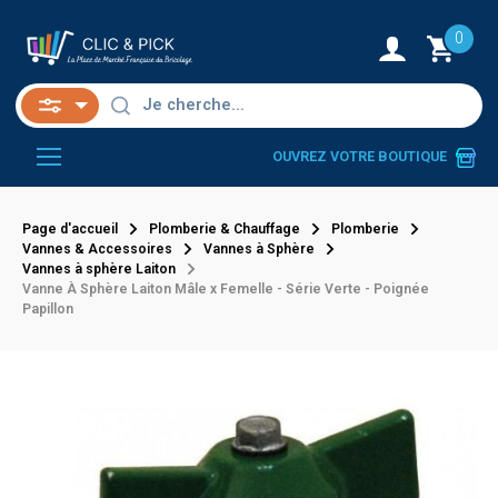
0
OUVREZ VOTRE BOUTIQUE
Page d'accueil
Plomberie & Chauffage
Plomberie
Vannes & Accessoires
Vannes à Sphère
Vannes à sphère Laiton
Vanne À Sphère Laiton Mâle x Femelle - Série Verte - Poignée
Papillon