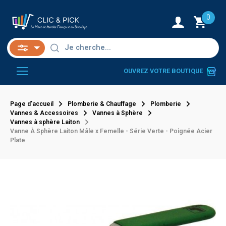
0
OUVREZ VOTRE BOUTIQUE
Page d'accueil
Plomberie & Chauffage
Plomberie
Vannes & Accessoires
Vannes à Sphère
Vannes à sphère Laiton
Vanne À Sphère Laiton Mâle x Femelle - Série Verte - Poignée Acier
Plate