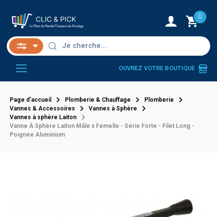
0
OUVREZ VOTRE BOUTIQUE
Page d'accueil
Plomberie & Chauffage
Plomberie
Vannes & Accessoires
Vannes à Sphère
Vannes à sphère Laiton
Vanne À Sphère Laiton Mâle x Femelle - Série Forte - Filet Long -
Poignée Aluminium