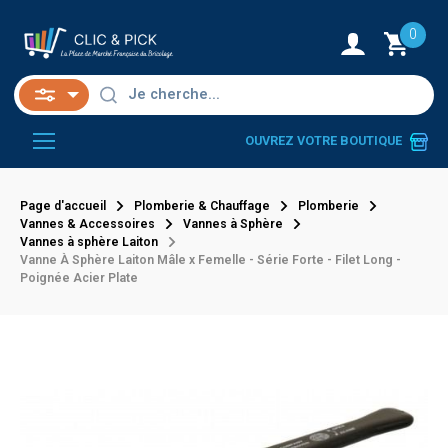
0
OUVREZ VOTRE BOUTIQUE
Page d'accueil
Plomberie & Chauffage
Plomberie
Vannes & Accessoires
Vannes à Sphère
Vannes à sphère Laiton
Vanne À Sphère Laiton Mâle x Femelle - Série Forte - Filet Long -
Poignée Acier Plate