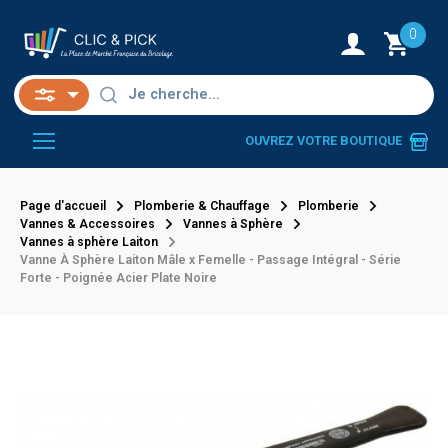
0
OUVREZ VOTRE BOUTIQUE
Page d'accueil
Plomberie & Chauffage
Plomberie
Vannes & Accessoires
Vannes à Sphère
Vannes à sphère Laiton
Vanne À Sphère Laiton Mâle x Femelle - Passage Intégral - Série
Forte - Poignée Acier Plate Noire