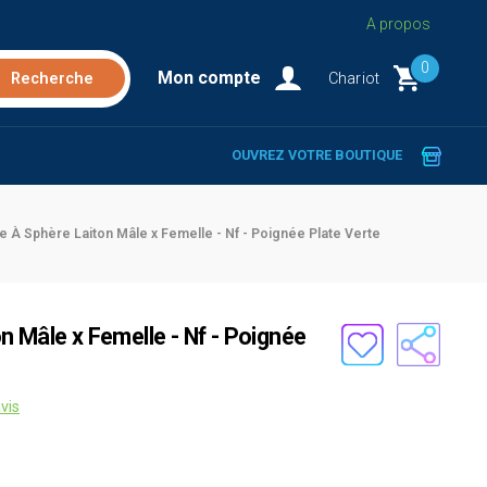
A propos
0
Mon compte
Chariot
OUVREZ VOTRE BOUTIQUE
e À Sphère Laiton Mâle x Femelle - Nf - Poignée Plate Verte
 Mâle x Femelle - Nf - Poignée
vis