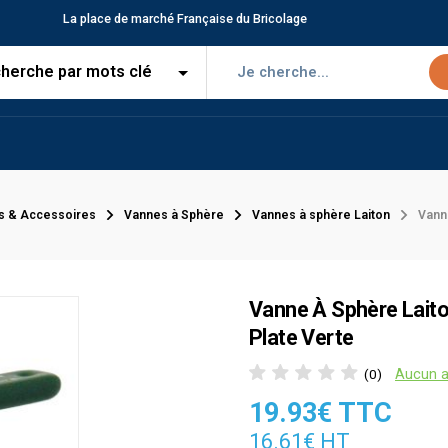
La place de marché Française du Bricolage
s & Accessoires
Vannes à Sphère
Vannes à sphère Laiton
Vann
Vanne À Sphère Laiton
Plate Verte
Aucun a
(0)
19.93€ TTC
16.61€ HT