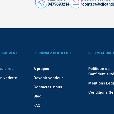
0479693214
contact@clicand
DU MOMENT
DÉCOUVREZ CLIC & PICK
INFORMATIONS 
pulaires
A propos
Politique de
Confidentialit
n vedette
Devenir vendeur
Mentions Lég
Contactez-nous
Conditions Gé
Blog
FAQ