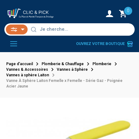
0
OUVREZ VOTRE BOUTIQUE
Page d'accueil
Plomberie & Chauffage
Plomberie
Vannes & Accessoires
Vannes à Sphère
Vannes à sphère Laiton
Vanne À Sphère Laiton Femelle x Femelle - Série Gaz - Poignée
Acier Jaune