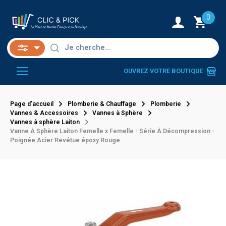
0
OUVREZ VOTRE BOUTIQUE
Page d'accueil
Plomberie & Chauffage
Plomberie
Vannes & Accessoires
Vannes à Sphère
Vannes à sphère Laiton
Vanne À Sphère Laiton Femelle x Femelle - Série À Décompression -
Poignée Acier Revétue époxy Rouge