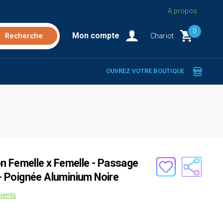
A propos
0
Mon compte
Chariot
OUVREZ VOTRE BOUTIQUE
n Femelle x Femelle - Passage
e - Poignée Aluminium Noire
lients