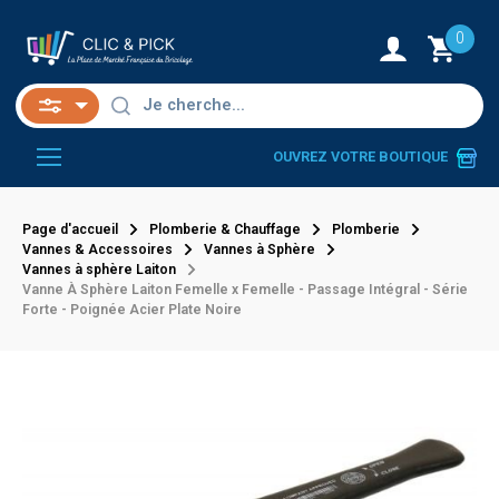
0
OUVREZ VOTRE BOUTIQUE
Page d'accueil
Plomberie & Chauffage
Plomberie
Vannes & Accessoires
Vannes à Sphère
Vannes à sphère Laiton
Vanne À Sphère Laiton Femelle x Femelle - Passage Intégral - Série
Forte - Poignée Acier Plate Noire