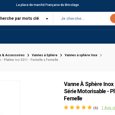
La place de marché Française du Bricolage
s & Accessoires
Vannes à Sphère
Vannes à sphère Inox
 - Platine Iso 5211 - Femelle x Femelle
Vanne À Sphère Inox 
Série Motorisable - Pl
Femelle
1 Avis c
(5)