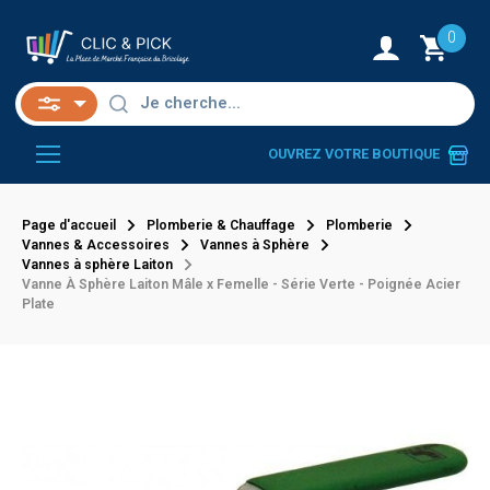
0
OUVREZ VOTRE BOUTIQUE
Page d'accueil
Plomberie & Chauffage
Plomberie
Vannes & Accessoires
Vannes à Sphère
Vannes à sphère Laiton
Vanne À Sphère Laiton Mâle x Femelle - Série Verte - Poignée Acier
Plate