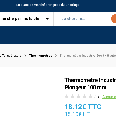
La place de marché Française du Bricolage
& Température
Thermomètres
Thermomètre Industriel Droit - Hau
Thermomètre Industri
Plongeur 100 mm
Aucun a
(0)
18.12€ TTC
15.10€ HT