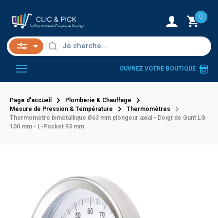
0
OUVREZ VOTRE BOUTIQUE
Page d'accueil
Plomberie & Chauffage
Mesure de Pression & Température
Thermomètres
Thermomètre bimétallique Ø63 mm plongeur axial - Doigt de Gant LG
100 mm - L-Pocket 93 mm