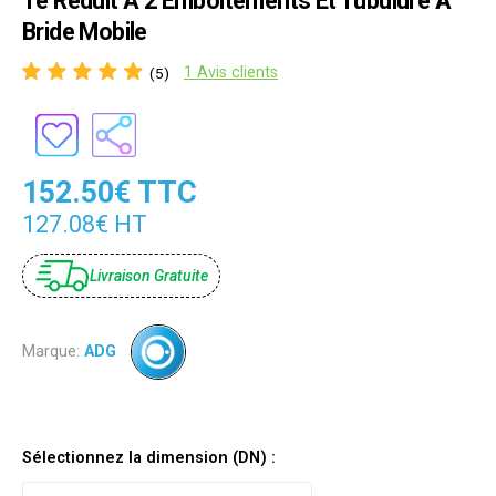
Té Réduit À 2 Emboitements Et Tubulure À
Bride Mobile
1 Avis clients
(5)
152.50€ TTC
127.08€ HT
Livraison Gratuite
Marque:
ADG
Sélectionnez la dimension (DN) :