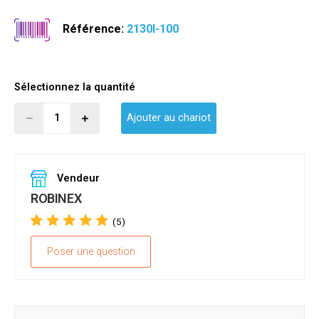
Référence:
2130I-100
Sélectionnez la quantité
Ajouter au chariot
Vendeur
ROBINEX
(5)
Poser une question