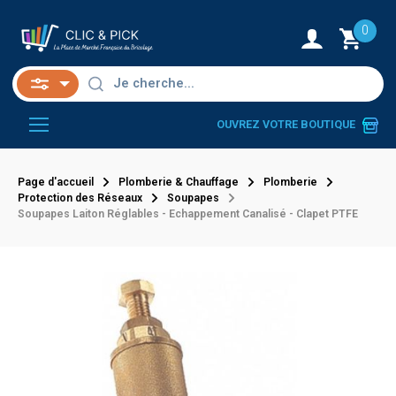
0
OUVREZ VOTRE BOUTIQUE
Page d'accueil
Plomberie & Chauffage
Plomberie
Protection des Réseaux
Soupapes
Soupapes Laiton Réglables - Echappement Canalisé - Clapet PTFE