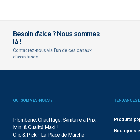
Besoin d'aide ? Nous sommes
là !
Contactez-nous via l'un de ces canaux
d'assistance
QUI SOMMES-NOUS ?
TENDANCES 
Plomberie, Chauffage, Sanitaire à Prix
Produits po
Mini & Qualité Maxi !
Boutiques e
Clic & Pick - La Place de Marché