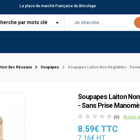
La place de marché Française du Bricolage
tion des Réseaux
Soupapes
Soupapes Laiton Non Réglables - Feme
Soupapes Laiton Non 
- Sans Prise Manomè
Aucun a
(0)
8.59€ TTC
7.16€ HT