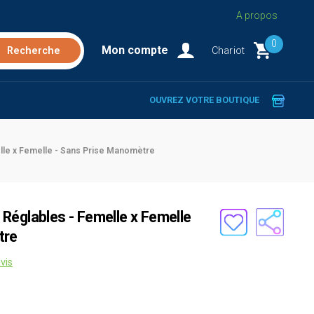
A propos
0
Mon compte
Chariot
OUVREZ VOTRE BOUTIQUE
lle x Femelle - Sans Prise Manomètre
Réglables - Femelle x Femelle
tre
vis