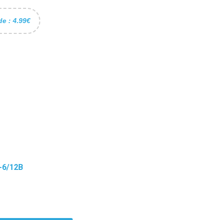
de : 4.99€
-6/12B