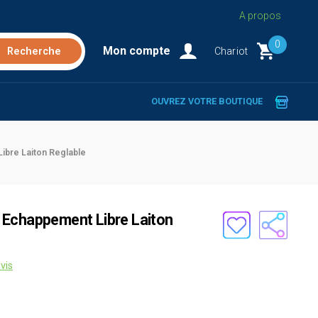
A propos
0
Mon compte
Chariot
OUVREZ VOTRE BOUTIQUE
ibre Laiton Reglable
 Echappement Libre Laiton
vis