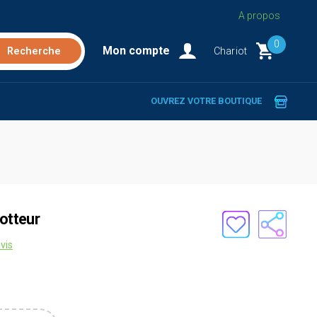
A propos
0
Mon compte
Chariot
OUVREZ VOTRE BOUTIQUE
lotteur
vis