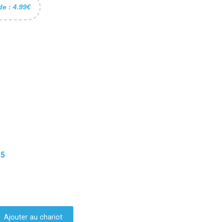
de : 4.99€
15
Ajouter au chariot