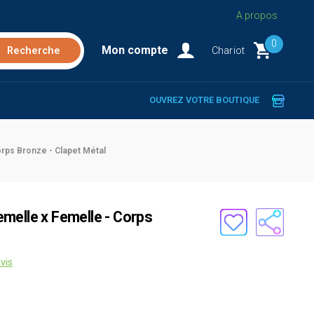
A propos
0
Mon compte
Chariot
OUVREZ VOTRE BOUTIQUE
rps Bronze - Clapet Métal
melle x Femelle - Corps
vis