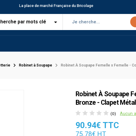
La place de marché Française du Bricolage
tterie
Robinet à Soupape
Robinet À Soupape Femelle x Femelle - Co
Robinet À Soupape Fe
Bronze - Clapet Métal
Aucun a
(0)
90.94€ TTC
75.78€ HT