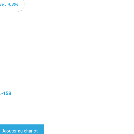
de : 4.99€
L-158
Ajouter au chariot