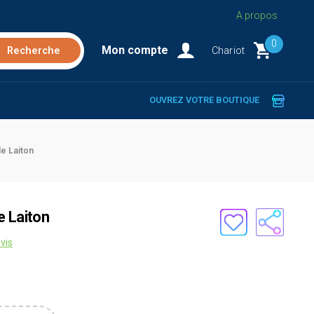
A propos
0
Mon compte
Chariot
OUVREZ VOTRE BOUTIQUE
e Laiton
e Laiton
vis