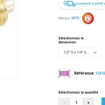
Livraison à partir 
Marque:
MTD
Sélectionnez la
dimension :
1/2" G x 1/4" G PN 400
Référence:
1241
Sélectionnez la quantité