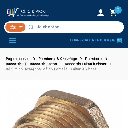
0
OUVREZ VOTRE BOUTIQUE
Page d'accueil
Plomberie & Chauffage
Plomberie
Raccords
Raccords Laiton
Raccords Laiton à Visser
Réduction Hexagonal Mâle x Femelle - Laiton À Visser