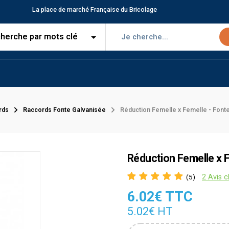
La place de marché Française du Bricolage
rds
Raccords Fonte Galvanisée
Réduction Femelle x Femelle - Font
Réduction Femelle x 
2 Avis c
(5)
6.02€ TTC
5.02€ HT