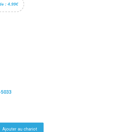
de : 4.99€
-5033
Ajouter au chariot