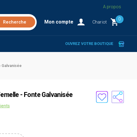
A propos
0
Mon compte
Chariot
OUVREZ VOTRE BOUTIQUE
e Galvanisée
Femelle - Fonte Galvanisée
lients