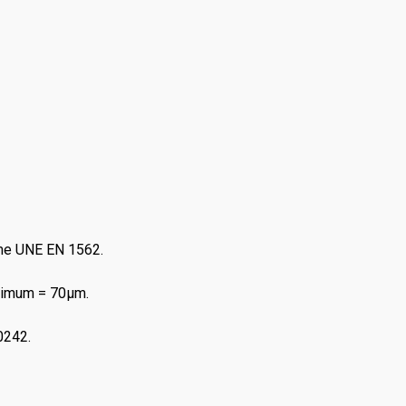
rme UNE EN 1562.
inimum = 70μm.
0242.