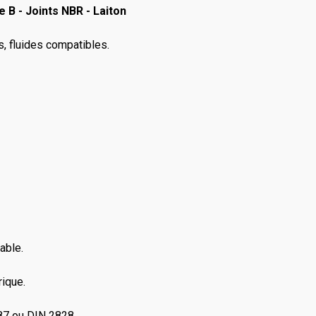
 B - Joints NBR - Laiton
rs, fluides compatibles.
able.
rique.
87 ou DIN 2828.