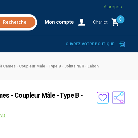
A propos
0
Mon compte
Chariot
OUVREZ VOTRE BOUTIQUE
à Cames - Coupleur Mâle - Type B - Joints NBR - Laiton
es - Coupleur Mâle - Type B -
vis