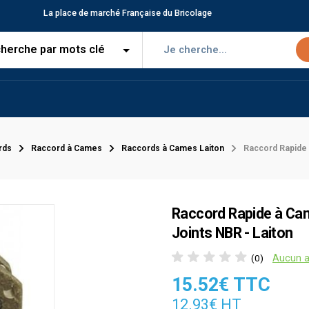
La place de marché Française du Bricolage
rds
Raccord à Cames
Raccords à Cames Laiton
Raccord Rapide 
Raccord Rapide à Cam
Joints NBR - Laiton
Aucun a
(0)
15.52€ TTC
12.93€ HT