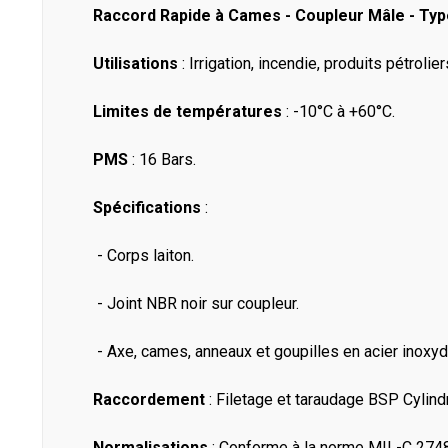
Raccord Rapide à Cames - Coupleur Mâle - Type
Utilisations
: Irrigation, incendie, produits pétrolie
Limites de températures
: -10°C à +60°C.
PMS
: 16 Bars.
Spécifications
:
- Corps laiton.
- Joint NBR noir sur coupleur.
- Axe, cames, anneaux et goupilles en acier inoxyd
Raccordement
: Filetage et taraudage BSP Cylind
Normalisations
: Conforme à la norme MIL-C 274