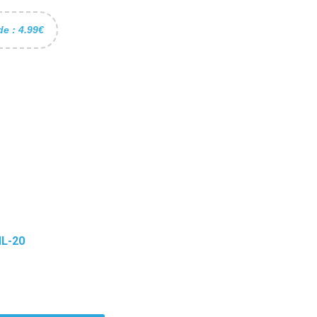
de : 4.99€
L-20