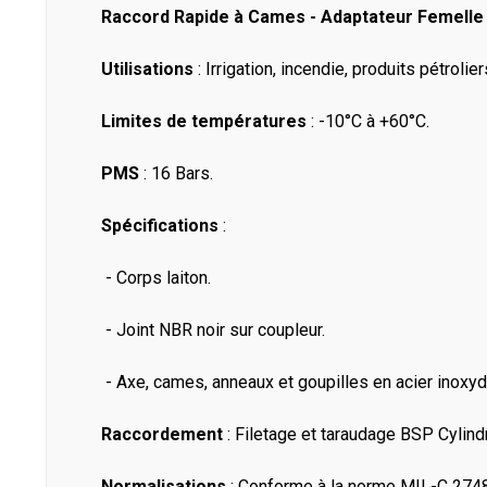
Raccord Rapide à Cames - Adaptateur Femelle -
Utilisations
: Irrigation, incendie, produits pétrolie
Limites de températures
: -10°C à +60°C.
PMS
: 16 Bars.
Spécifications
:
- Corps laiton.
- Joint NBR noir sur coupleur.
- Axe, cames, anneaux et goupilles en acier inoxyd
Raccordement
: Filetage et taraudage BSP Cylind
Normalisations
: Conforme à la norme MIL-C 274