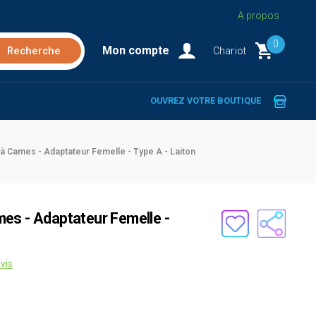
A propos
0
Mon compte
Chariot
OUVREZ VOTRE BOUTIQUE
à Cames - Adaptateur Femelle - Type A - Laiton
es - Adaptateur Femelle -
vis