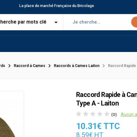
La place de marché Française du Bricolage
rds
Raccord à Cames
Raccords à Cames Laiton
Raccord Rapide 
Raccord Rapide à Cam
Type A - Laiton
Aucun a
(0)
10.31€ TTC
8.59€ HT