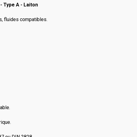
 Type A - Laiton
rs, fluides compatibles.
able.
rique.
87 ou DIN 2828.