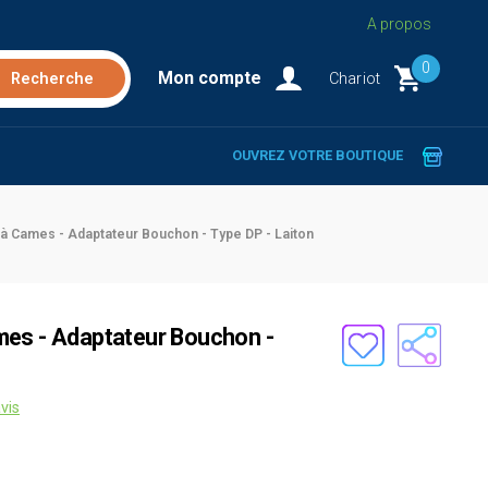
A propos
0
Mon compte
Chariot
OUVREZ VOTRE BOUTIQUE
à Cames - Adaptateur Bouchon - Type DP - Laiton
mes - Adaptateur Bouchon -
vis