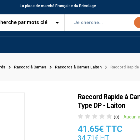
La place de marché Française du Bricolage
rds
Raccord à Cames
Raccords à Cames Laiton
Raccord Rapide 
Raccord Rapide à Ca
Type DP - Laiton
Aucun a
(0)
41.65€ TTC
34.71€ HT