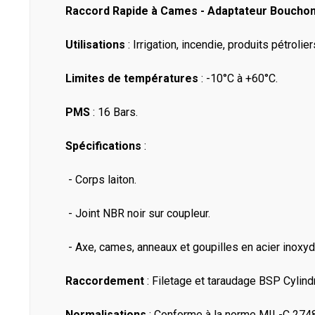
Raccord Rapide à Cames - Adaptateur Bouchon 
Utilisations
: Irrigation, incendie, produits pétrolie
Limites de températures
: -10°C à +60°C.
PMS
: 16 Bars.
Spécifications
:
- Corps laiton.
- Joint NBR noir sur coupleur.
- Axe, cames, anneaux et goupilles en acier inoxyd
Raccordement
: Filetage et taraudage BSP Cylind
Normalisations
: Conforme à la norme MIL-C 274