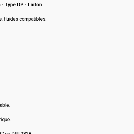
- Type DP - Laiton
rs, fluides compatibles.
able.
rique.
87 ou DIN 2828.