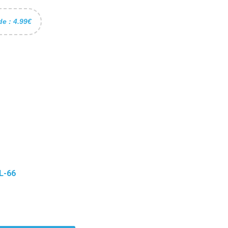
de : 4.99€
L-66