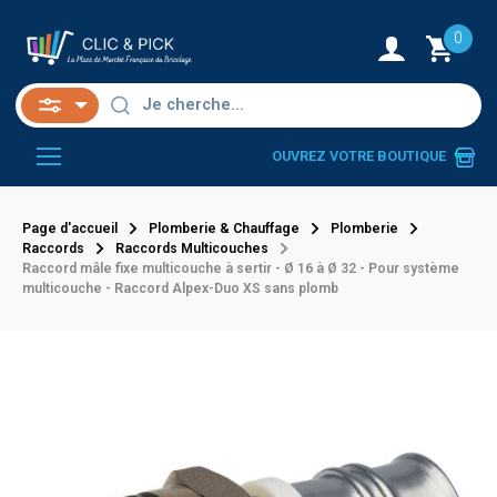
0
OUVREZ VOTRE BOUTIQUE
Page d'accueil
Plomberie & Chauffage
Plomberie
Raccords
Raccords Multicouches
Raccord mâle fixe multicouche à sertir - Ø 16 à Ø 32 - Pour système
multicouche - Raccord Alpex-Duo XS sans plomb