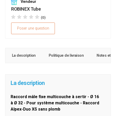
Vendeur
ROBINEX Tube
(0)
Poser une question
La description
Politique de livraison
Notes et c
La description
Raccord mâle fixe multicouche à sertir
-
Ø 16
à Ø 32 -
Pour système multicouche - Raccord
Alpex-Duo XS sans plomb