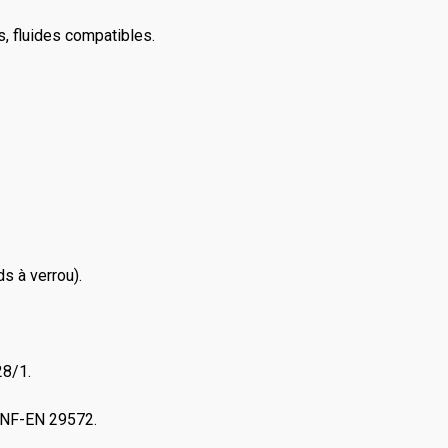
rs, fluides compatibles.
s à verrou).
28/1.
e NF-EN 29572.