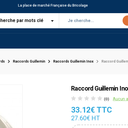
La place de marché Française du Bricolage
rds
Raccords Guillemin
Raccords Guillemin Inox
Raccord Guillem
Raccord Guillemin In
Aucun a
(0)
33.12€ TTC
27.60€ HT