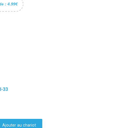
de : 4.99€
I-33
Ajouter au chariot