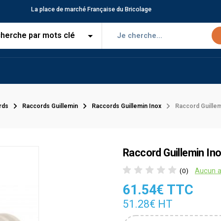
La place de marché Française du Bricolage
rds
Raccords Guillemin
Raccords Guillemin Inox
Raccord Guillem
Raccord Guillemin In
Aucun a
(0)
61.54€ TTC
51.28€ HT