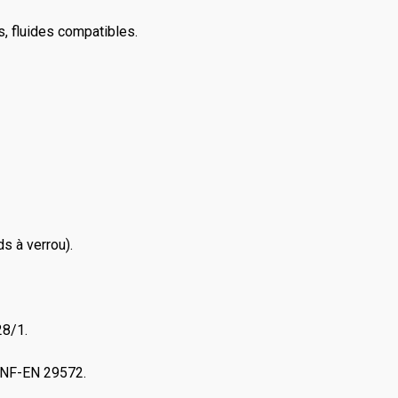
rs, fluides compatibles.
s à verrou).
28/1.
e NF-EN 29572.