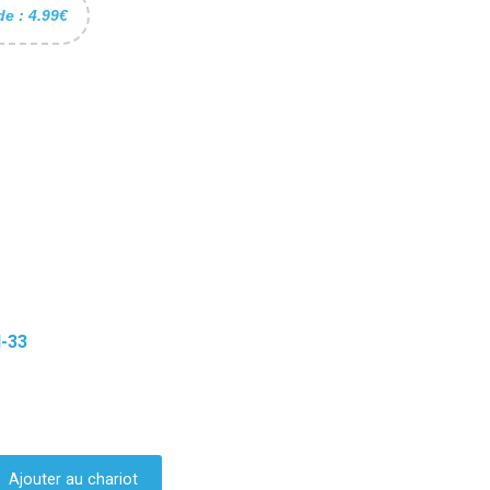
de : 4.99€
I-33
Ajouter au chariot