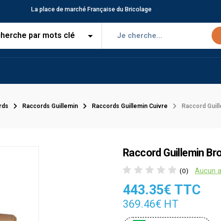
La place de marché Française du Bricolage
rds
Raccords Guillemin
Raccords Guillemin Cuivre
Raccord Guil
Raccord Guillemin Br
Aucun a
(0)
443.35€ TTC
369.46€ HT