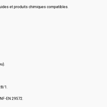
iquides et produits chimiques compatibles.
u).
28/1.
e NF-EN 29572.