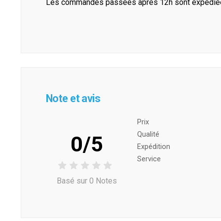
Les commandes passées après 12h sont expédiées 
Note et avis
Prix ​​
Qualité
0/5
Expédition
Service
Basé sur 0 Notes