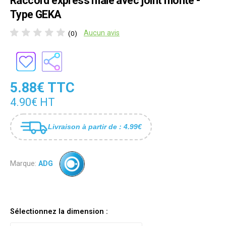
Raccord express mâle avec joint monté -
Type GEKA
Aucun avis
(0)
5.88€ TTC
4.90€ HT
Livraison à partir de : 4.99€
Marque:
ADG
Sélectionnez la dimension :