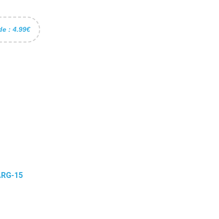
de : 4.99€
RG-15