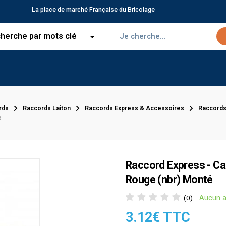
La place de marché Française du Bricolage
rds
Raccords Laiton
Raccords Express & Accessoires
Raccords
é
Raccord Express - Ca
Rouge (nbr) Monté
Aucun a
(0)
3.12€ TTC