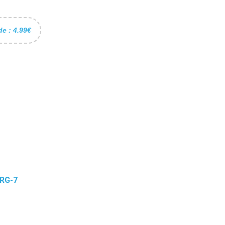
de : 4.99€
RG-7