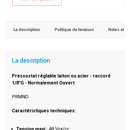
La description
Politique de livraison
Notes et c
La description
Pressostat réglable laiton ou acier - raccord
1/8"G - Normalement Ouvert
PRMNO
Caractéristiques techniques:
Tension maxi :
48 Vca/cc