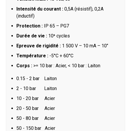
Intensité du courant :
0,5A (résistif), 0,2A
(inductif)
Protection :
IP 65 – PG7
Durée de vie :
10⁶ cycles
Epreuve de rigidité :
1 500 V – 10 mA – 10"
Température :
-5°C + 60°C
Corps :
>= 10 bar : Acier, < 10 bar : Laiton
0.15 - 2 bar Laiton
2 - 10 bar
Laiton
10 - 20 bar
Acier
20 - 50 bar
Acier
50 - 80 bar
Acier
50 - 150 bar
Acier