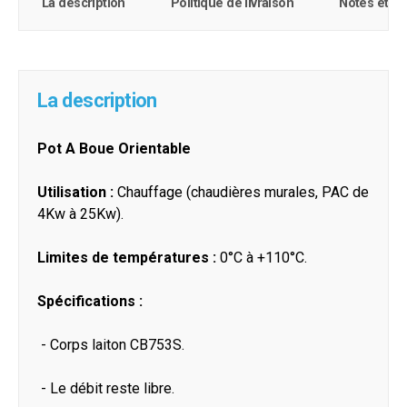
La description
Politique de livraison
Notes et c
La description
Pot A Boue Orientable
Utilisation :
Chauffage (chaudières murales, PAC de
4Kw à 25Kw).
Limites de températures :
0°C à +110°C.
Spécifications :
- Corps laiton CB753S.
- Le débit reste libre.