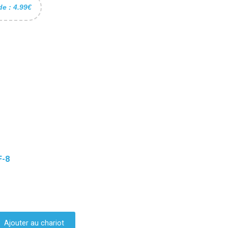
de : 4.99€
F-8
Ajouter au chariot