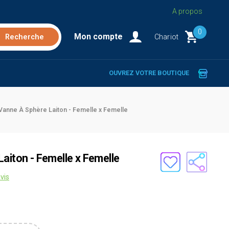
A propos
0
Mon compte
Chariot
OUVREZ VOTRE BOUTIQUE
 Vanne À Sphère Laiton - Femelle x Femelle
aiton - Femelle x Femelle
vis