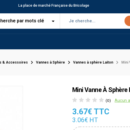
La place de marché Française du Bricolage
s & Accessoires
Vannes à Sphère
Vannes à sphère Laiton
Mini
Mini Vanne À Sphère L
Aucun a
(0)
3.67€ TTC
3.06€ HT