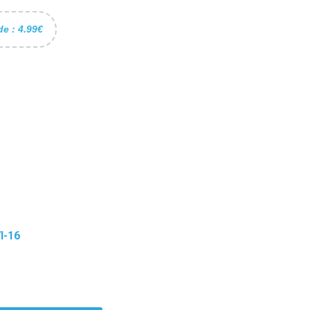
de : 4.99€
I-16