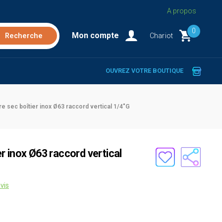
A propos
0
Mon compte
Chariot
OUVREZ VOTRE BOUTIQUE
 sec boîtier inox Ø63 raccord vertical 1/4"G
 inox Ø63 raccord vertical
vis