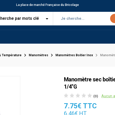
La place de marché Française du Bricolage
& Température
Manomètres
Manomètres Boitier Inox
Manomètre
Manomètre sec boîtier
1/4"G
Aucun a
(0)
7.75€ TTC
6.46€ HT