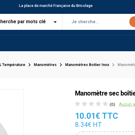
La place de marché Française du Bricolage
& Température
Manomètres
Manomètres Boitier Inox
Manomètre
Manomètre sec boîtier
Aucun a
(0)
10.01€ TTC
8.34€ HT