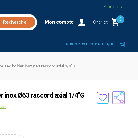
A propos
0
Mon compte
Chariot
OUVREZ VOTRE BOUTIQUE
 sec boîtier inox Ø63 raccord axial 1/4"G
 inox Ø63 raccord axial 1/4"G
vis