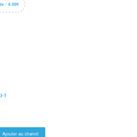
de : 4.99€
I-1
Ajouter au chariot