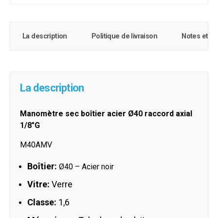
La description
Politique de livraison
Notes et c
La description
Manomètre sec boîtier acier Ø40 raccord axial
1/8"G
M
40AMV
Boîtier:
Ø40 – Acier noir
Vitre:
Verre
Classe:
1,6